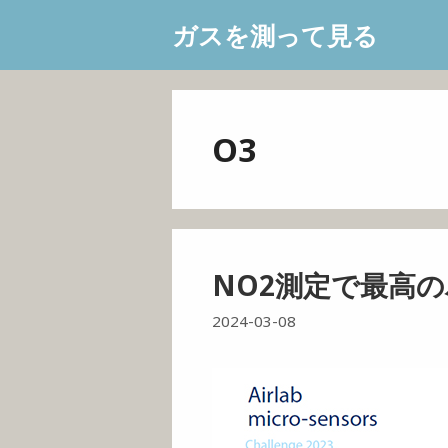
コ
ガスを測って見る
ン
テ
ン
ツ
O3
へ
ス
キ
ッ
プ
NO2測定で最高
2024-03-08