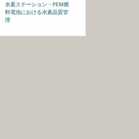
水素ステーション・PEM燃
料電池における水素品質管
理