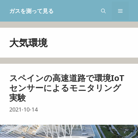
コ
ガスを測って見る
メ
ン
テ
ン
ニ
ツ
大気環境
へ
ュ
ス
キ
ー
ッ
スペインの高速道路で環境IoT
プ
センサーによるモニタリング
実験
2021-10-14